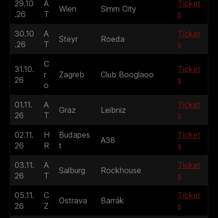
29.10
A
Ticket
Wien
Simm City
.26
T
s
30.10
A
Ticket
Steyr
Roeda
.26
T
s
C
31.10.
Ticket
r
Zagreb
Club Booglaoo
26
s
o
01.11.
A
Ticket
Graz
Leibniz
26
T
s
02.11.
H
Budapes
Ticket
A38
26
R
t
s
03.11.
A
Ticket
Salburg
Rockhouse
26
T
s
05.11.
C
Ticket
Ostrava
Barrák
26
Z
s