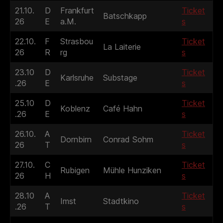
21.10.
D
Frankfurt
Ticket
Batschkapp
26
E
a.M.
s
22.10.
F
Strasbou
Ticket
La Laiterie
26
R
rg
s
23.10
D
Ticket
Karlsruhe
Substage
.26
E
s
25.10
D
Ticket
Koblenz
Café Hahn
.26
E
s
26.10.
A
Ticket
Dornbirn
Conrad Sohm
26
T
s
27.10.
C
Ticket
Rubigen
Mühle Hunziken
26
H
s
28.10
A
Ticket
Imst
Stadtkino
.26
T
s