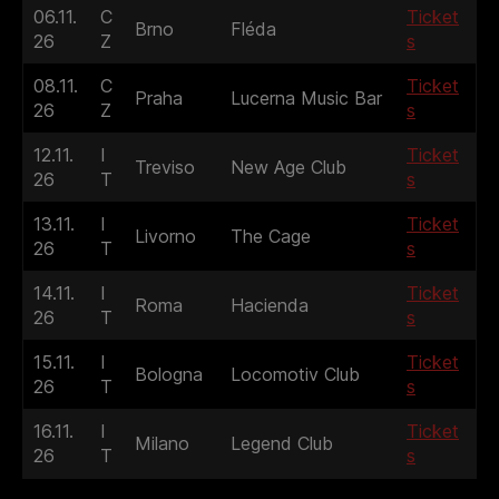
06.11.
C
Ticket
Brno
Fléda
26
Z
s
08.11.
C
Ticket
Praha
Lucerna Music Bar
26
Z
s
12.11.
I
Ticket
Treviso
New Age Club
26
T
s
13.11.
I
Ticket
Livorno
The Cage
26
T
s
14.11.
I
Ticket
Roma
Hacienda
26
T
s
15.11.
I
Ticket
Bologna
Locomotiv Club
26
T
s
16.11.
I
Ticket
Milano
Legend Club
26
T
s