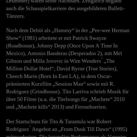
Drummer) waren seine Nachbarn. Zeitgleich begann
auch die Schauspielkarriere des ausgebildeten Ballett-
Tänzers.
Nach dem Debüt als „Hammy“ in der „Pee-wee Herman
Show“ (1981) arbeitete er mit Patrick Swayze
(Roadhouse), Johnny Depp (Once Upon A Time In
Mexico), Antonio Banderas (Desperados 2), mit Mel
Gibson und Milla Jovovic in Wim Wenders ́ „The
Million Dollar Hotel“, David Byrne (True Stories),
Cheech Marin (Born In East LA), in dem Oscar-
prämierten Kurzfilm „Session Man“ sowie mit R.
Rodriguez (Grindhouse). Tito Larriva schrieb Musik für
über 50 Filme (u.a. die Titelsongs für „Machete“ 2010
und „Machete kills“ 2013) und Fernsehserien.
Der Startschuss für Tito & Tarantula war Robert
Rodriguez ́ Angebot an „From Dusk Till Dawn“ (1995)
mitzuarbeiten. Die legendäre Performance als Vampire