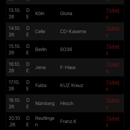
13.10.
D
Ticket
Köln
Gloria
26
E
s
14.10.
D
Ticket
Celle
CD-Kaserne
26
E
s
15.10.
D
Ticket
Berlin
SO36
26
E
s
16.10.
D
Ticket
Jena
F-Haus
26
E
s
17.10.
D
Ticket
Fulda
KUZ Kreuz
26
E
s
18.10.
D
Ticket
Nürnberg
Hirsch
26
E
s
20.10
D
Reutlinge
Ticket
Franz.K
.26
E
n
s