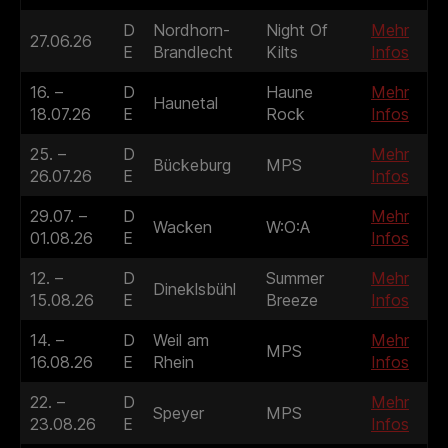
D
Nordhorn-
Night Of
Mehr
27.06.26
E
Brandlecht
Kilts
Infos
16. –
D
Haune
Mehr
Haunetal
18.07.26
E
Rock
Infos
25. –
D
Mehr
Bückeburg
MPS
26.07.26
E
Infos
29.07. –
D
Mehr
Wacken
W:O:A
01.08.26
E
Infos
12. –
D
Summer
Mehr
Dineklsbühl
15.08.26
E
Breeze
Infos
14. –
D
Weil am
Mehr
MPS
16.08.26
E
Rhein
Infos
22. –
D
Mehr
Speyer
MPS
23.08.26
E
Infos