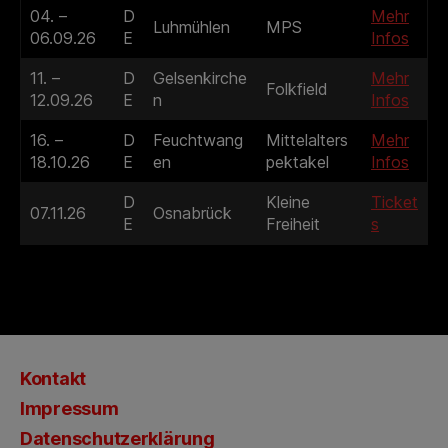
04. –
D
Mehr
Luhmühlen
MPS
06.09.26
E
Infos
11. –
D
Gelsenkirche
Mehr
Folkfield
12.09.26
E
n
Infos
16. –
D
Feuchtwang
Mittelalters
Mehr
18.10.26
E
en
pektakel
Infos
D
Kleine
Ticket
07.11.26
Osnabrück
E
Freiheit
s
Kontakt
Impressum
Datenschutzerklärung