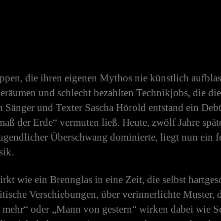
ppen, die ihren eigenen Mythos nie künstlich aufbla
beräumen und schlecht bezahlten Technikjobs, die di
 Sänger und Texter Sascha Hörold entstand ein Debüt
lmaß der Erde“ vermuten ließ. Heute, zwölf Jahre spä
ugendlicher Überschwang dominierte, liegt nun ein fe
sik.
 wie ein Brennglas in eine Zeit, die selbst hartges
tische Verschiebungen, über verinnerlichte Muster, 
ht mehr“ oder „Mann von gestern“ wirken dabei wie Se